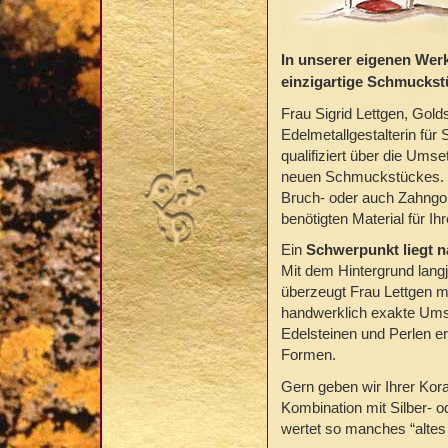
In unserer eigenen Werks
einzigartige Schmuckst
Frau Sigrid Lettgen, Gold
Edelmetallgestalterin für
qualifiziert über die Ums
neuen Schmuckstückes. Fa
Bruch- oder auch Zahngol
benötigten Material für Ih
Ein
Schwerpunkt liegt n
Mit dem Hintergrund lang
überzeugt Frau Lettgen 
handwerklich exakte Umse
Edelsteinen und Perlen erf
Formen.
Gern geben wir Ihrer Kora
Kombination mit Silber- 
wertet so manches “altes