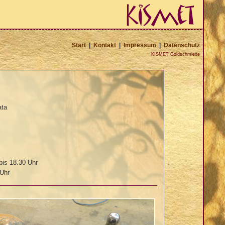
Start
|
Kontakt
|
Impressum
|
Datenschutz
KISMET Goldschmiede
ata
bis 18.30 Uhr
 Uhr